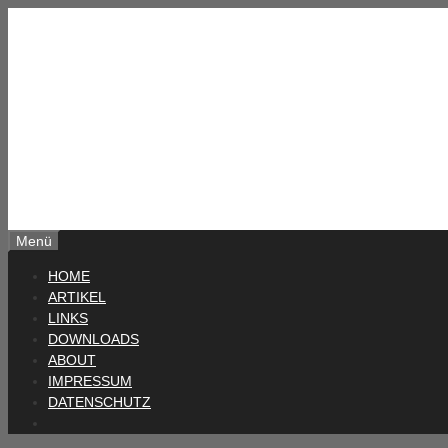
Zum
Inhalt
springen
Menü
HOME
ARTIKEL
LINKS
DOWNLOADS
ABOUT
IMPRESSUM
DATENSCHUTZ