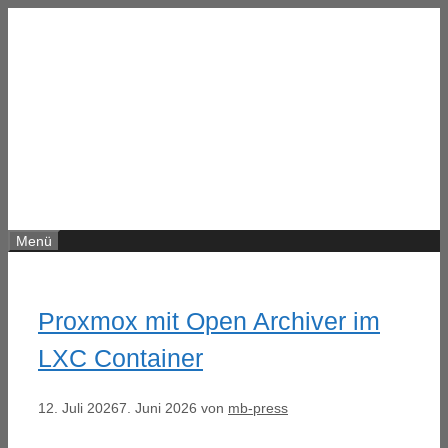
Zum
Inhalt
springen
Menü
Proxmox mit Open Archiver im
LXC Container
12. Juli 2026
7. Juni 2026
von
mb-press